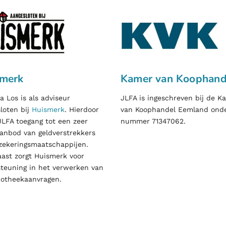
smerk
Kamer van Koophand
da
Los
is als adviseur
JLFA is ingeschreven bij de K
loten bij
Huismerk
. Hierdoor
van Koophandel Eemland ond
JLFA toegang tot een zeer
nummer 71347062.
anbod van geldverstrekkers
zekeringsmaatschappijen.
ast zorgt Huismerk voor
teuning in het verwerken van
otheekaanvragen.