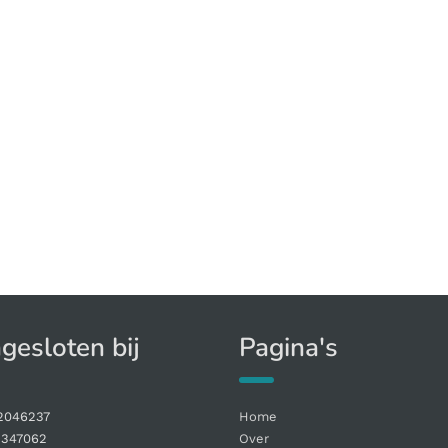
gesloten bij
Pagina's
2046237
Home
1347062
Over