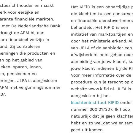
stoezichthouder en maakt
Het KiFiD is een onpartijdige p
terk voor eerlijke en
die klachten tussen consume
arante financiële markten.
en financiële diensteverleners
 met De Nederlandsche Bank
behandeld. Het KiFiD is een
draagt de AFM bij aan
initiatief van marktpartijen en
am financieel welzijn in
door het ministerie erkend. Al
and. Zij controleren
van JFLA of de aanbieder een
nemingen die producten en
afwijsbericht hebt gehad naa
en op het gebied van
aanleiding van jouw klacht, k
eken, sparen, lenen,
jouw klacht indienen bij de KI
en, pensioenen en
Voor meer informatie over de
eringen. JLFA is aangesloten
procedure kun je terecht op 
e AFM met vergunningsnummer
website www.kifid.nl. JLFA is
37.
aangesloten bij het
klachteninstituut KIFID
onder
nummer 300.017307. Ik hoop
natuurlijk dat je geen klachte
hebt en zo wel dat we er sa
goed uit komen.