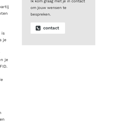
Ik kom graag met je in contact
artij
om jouw wensen te
nten
bespreken.
contact
 is
s je
r
un je
FID.
de
n
men