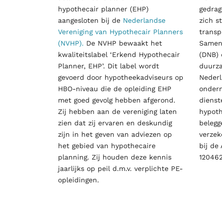
hypothecair planner (EHP)
gedrag
aangesloten bij de
Nederlandse
zich s
Vereniging van Hypothecair Planners
transp
(NVHP).
De NVHP bewaakt het
Samen
kwaliteitslabel ‘Erkend Hypothecair
(DNB) 
Planner, EHP’. Dit label wordt
duurza
gevoerd door hypotheekadviseurs op
Nederl
HBO-niveau die de opleiding EHP
onder
met goed gevolg hebben afgerond.
dienst
Zij hebben aan de vereniging laten
hypoth
zien dat zij ervaren en deskundig
belegg
zijn in het geven van adviezen op
verzek
het gebied van hypothecaire
bij d
planning. Zij houden deze kennis
120462
jaarlijks op peil d.m.v. verplichte PE-
opleidingen.