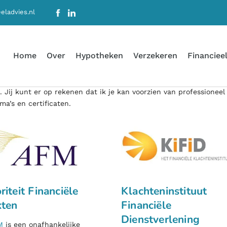
eladvies.nl
Home
Over
Hypotheken
Verzekeren
Financieel
. Jij kunt er op rekenen dat ik je kan voorzien van professioneel
a’s en certificaten.
riteit Financiële
Klachteninstituut
ten
Financiële
Dienstverlening
M
is een onafhankelijke